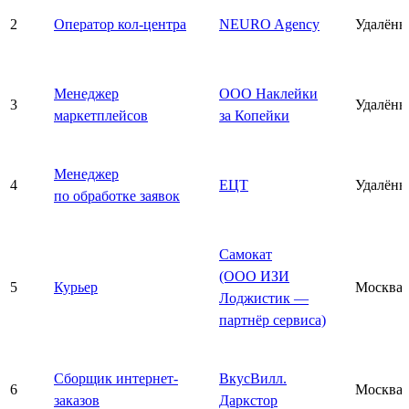
2
Оператор кол-центра
NEURO Agency
Удалённ
Менеджер
ООО Наклейки
3
Удалённ
маркетплейсов
за Копейки
Менеджер
4
ЕЦТ
Удалённ
по обработке заявок
Самокат
(ООО ИЗИ
5
Курьер
Москва
Лоджистик —
партнёр сервиса)
Сборщик интернет-
ВкусВилл.
6
Москва
заказов
Даркстор