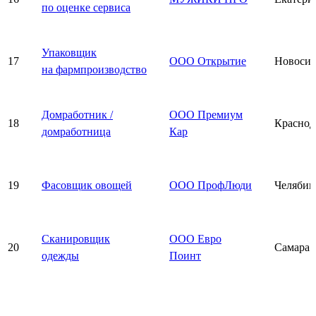
по оценке сервиса
Упаковщик
17
ООО Открытие
Новосиб
на фармпроизводство
Домработник /
ООО Премиум
18
Краснод
домработница
Кар
19
Фасовщик овощей
ООО ПрофЛюди
Челябин
Сканировщик
ООО Евро
20
Самара
одежды
Поинт