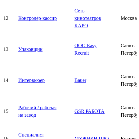
Сеть
12
Контролёр-кассир
кинотеатров
Москва
КАРО
ООО Easy
Санкт-
13
Упаковщик
Recruit
Петербу
Санкт-
14
Интервьюер
Bauer
Петербу
Рабочий / рабочая
Санкт-
15
GSR РАБОТА
на завод
Петербу
Специалист
16
МУЖИКИ ПРО
Екатери