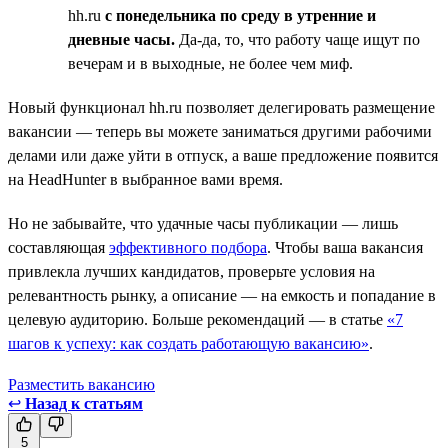
hh.ru
с понедельника по среду в утренние и
дневные часы.
Да-да, то, что работу чаще ищут по
вечерам и в выходные, не более чем миф.
Новый функционал hh.ru позволяет делегировать размещение
вакансии — теперь вы можете заниматься другими рабочими
делами или даже уйти в отпуск, а ваше предложение появится
на HeadHunter в выбранное вами время.
Но не забывайте, что удачные часы публикации — лишь
составляющая
эффективного подбора
. Чтобы ваша вакансия
привлекла лучших кандидатов, проверьте условия на
релевантность рынку, а описание — на емкость и попадание в
целевую аудиторию. Больше рекомендаций — в статье
«7
шагов к успеху: как создать работающую вакансию»
.
Разместить вакансию
↩
Назад к статьям
5