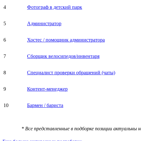
4
Фотограф в детский парк
5
Администратор
6
Хостес / помощник администратора
7
Сборщик велосипедов/инвентаря
8
Специалист проверки обращений (чаты)
9
Контент-менеджер
10
Бармен / бариста
* Все представленные в подборке позиции актуальны 