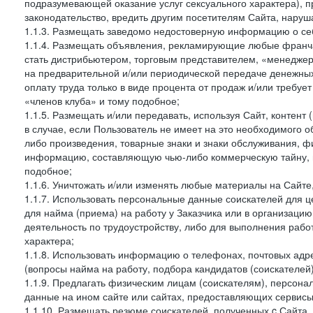
подразумевающей оказание услуг сексуального характера), 
законодательство, вредить другим посетителям Сайта, наруша
1.1.3. Размещать заведомо недостоверную информацию о себ
1.1.4. Размещать объявления, рекламирующие любые франча
стать дистрибьютером, торговым представителем, «менедже
на предварительной и/или периодической передаче денежны
оплату труда только в виде процента от продаж и/или требуе
«членов клуба» и тому подобное;
1.1.5. Размещать и/или передавать, используя Сайт, контент
в случае, если Пользователь не имеет на это необходимого 
либо произведения, товарные знаки и знаки обслуживания,
информацию, составляющую чью-либо коммерческую тайну, и
подобное;
1.1.6. Уничтожать и/или изменять любые материалы на Сайте
1.1.7. Использовать персональные данные соискателей для ц
для найма (приема) на работу у Заказчика или в организаци
деятельность по трудоустройству, либо для выполнения рабо
характера;
1.1.8. Использовать информацию о телефонах, почтовых адре
(вопросы найма на работу, подбора кандидатов (соискателей
1.1.9. Предлагать физическим лицам (соискателям), персон
данные на ином сайте или сайтах, предоставляющих сервисы 
1.1.10. Размещать резюме соискателей, полученных c Сайта,