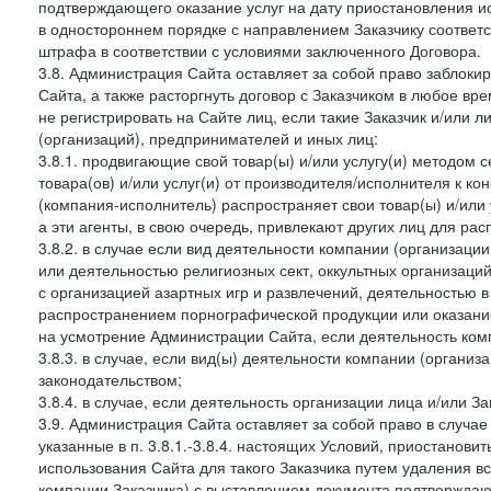
подтверждающего оказание услуг на дату приостановления ис
в одностороннем порядке с направлением Заказчику соответ
штрафа в соответствии с условиями заключенного Договора.
3.8. Администрация Сайта оставляет за собой право заблоки
Сайта, а также расторгнуть договор с Заказчиком в любое в
не регистрировать на Сайте лиц, если такие Заказчик и/или 
(организаций), предпринимателей и иных лиц:
3.8.1. продвигающие свой товар(ы) и/или услугу(и) методом 
товара(ов) и/или услуг(и) от производителя/исполнителя к к
(компания-исполнитель) распространяет свои товар(ы) и/или 
а эти агенты, в свою очередь, привлекают других лиц для ра
3.8.2. в случае если вид деятельности компании (организаци
или деятельностью религиозных сект, оккультных организаций
с организацией азартных игр и развлечений, деятельностью 
распространением порнографической продукции или оказанием
на усмотрение Администрации Сайта, если деятельность ком
3.8.3. в случае, если вид(ы) деятельности компании (органи
законодательством;
3.8.4. в случае, если деятельность организации лица и/или З
3.9. Администрация Сайта оставляет за собой право в случа
указанные в п. 3.8.1.-3.8.4. настоящих Условий, приостанови
использования Сайта для такого Заказчика путем удаления 
компании Заказчика) с выставлением документа подтверждаю