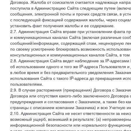
Договора. Жалоба от соискателя считается надлежаще напра
поступила в Администрацию Сайта следующим путем (включая
сообщения, электронной почты и прочих средств связи, в уст
с последующей фиксацией содержания жалобы, через социа
установить факт получения жалобы и ее содержание.
2.7. Администрация Сайта вправе при установлении факта 
и коммуникационных каналах Сайта (включая различные сооб
сообщений/информации, содержащей спам, нецензурную лекс
по своему усмотрению блокировать возможность использов
консультационных и коммуникационных каналов Сайта, в том 
2.8. Администрация Сайта ведет наблюдение за IP-адресами 
об использовании одного и того же IP-адреса Пользователя 
в любое время и без предварительного уведомления Заказчи
использования Сайта с такого IP-адреса до прекращения исп
пользователями.
2.9. В случае расторжения (прекращения) Договора с Заказч
Договора или отсутствия какого-либо заключенного Договора
предупреждения и согласования с Заказчиком, а также без к
страницы с описанием компании Заказчика) и всю Учетную и
2.10. Администрация Сайта не несет ответственности за неи
возможный ущерб, возникший в результате: (а) неправомерн
информационной безопасности или нормального функциониров
в коде, компьютерными вирусами и иными посторонними фраг