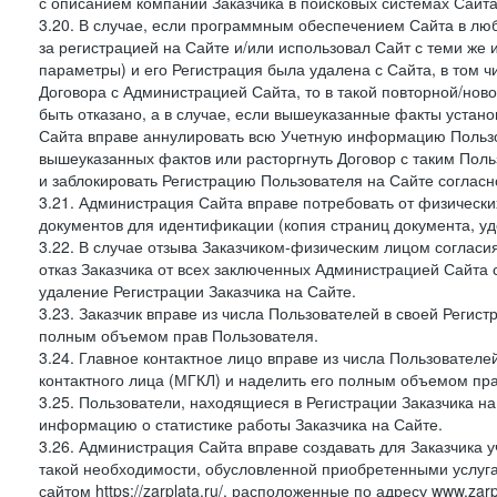
с описанием компании Заказчика в поисковых системах Сайт
3.20. В случае, если программным обеспечением Сайта в лю
за регистрацией на Сайте и/или использовал Сайт с теми же
параметры) и его Регистрация была удалена с Сайта, в том 
Договора с Администрацией Сайта, то в такой повторной/но
быть отказано, а в случае, если вышеуказанные факты уста
Сайта вправе аннулировать всю Учетную информацию Пользо
вышеуказанных фактов или расторгнуть Договор с таким По
и заблокировать Регистрацию Пользователя на Сайте согласн
3.21. Администрация Сайта вправе потребовать от физическ
документов для идентификации (копия страниц документа, у
3.22. В случае отзыва Заказчиком-физическим лицом согласи
отказ Заказчика от всех заключенных Администрацией Сайта с
удаление Регистрации Заказчика на Сайте.
3.23. Заказчик вправе из числа Пользователей в своей Регист
полным объемом прав Пользователя.
3.24. Главное контактное лицо вправе из числа Пользователе
контактного лица (МГКЛ) и наделить его полным объемом пр
3.25. Пользователи, находящиеся в Регистрации Заказчика н
информацию о статистике работы Заказчика на Сайте.
3.26. Администрация Сайта вправе создавать для Заказчика уче
такой необходимости, обусловленной приобретенными услугам
сайтом https://zarplata.ru/, расположенные по адресу www.zarpl