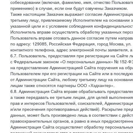
собеседовании (включая, фамилию, имя, отчество Пользоват
применимо) в случае, если они будут озвучены Заказчиком.
Также настоящим Заказчик выражает согласие Администраци
третьему лицу, привлекаемому Исполнителем на основании з
указанной цели и с условием соблюдения конфиденциальнос
Исполнитель вправе осуществлять обработку указанных персо
Пользователь вправе отозвать данное согласие путем напра
по адресу: 129085, Российская Федерация, город Москва, ул.
контактного телефона, адрес электронной почты заявителя, а
6.7. Пользователь, предоставляя при регистрации на Сайте 
с Федеральным законом «О персональных данных» № 152-ФЗ о
на предоставление Администрацией Сайта поручения на обр
Пользователем при его регистрации на Сайте или в последу
от Администрации Сайта, любому третьему лицу на основани
лицам также относятся партнеры ООО «Хэдхантер».
6.8. Администрация Сайта вправе обрабатывать предоставл
а также передавать ее третьим лицам, для целей выполнени
прав и интересов Пользователей, соискателей, Администраци
и/или пресечения противоправных действий). Раскрытие пр
данных, может быть произведено лишь в соответствии с дей
правоохранительных органов, а равно в иных предусмотренн
Администрация Сайта осуществляет обработку персональных
положений законодательства о персональных данных согласи