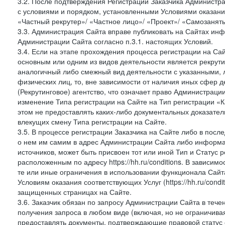
3.2. После подтверждения Регистрации Заказчика Администра
с условиями и порядком, установленными Условиями оказания У
«Частный рекрутер»/ «Частное лицо»/ «Проект»/ «Самозаняты
3.3. Администрация Сайта вправе публиковать на Сайтах ин
Администрации Сайта согласно п.3.1. настоящих Условий.
3.4. Если на этапе прохождения процесса регистрации на Сай
основным или одним из видов деятельности является рекрутин
аналогичный либо смежный вид деятельности с указанными, 
физических лиц, то, вне зависимости от наличия иных сфер д
(Рекрутинговое) агентство, что означает право Администраци
изменение Типа регистрации на Сайте на Тип регистрации «К
этом не предоставлять каких-либо документальных доказател
влекущих смену Типа регистрации на Сайте.
3.5. В процессе регистрации Заказчика на Сайте либо в пос
о нем им самим в адрес Администрации Сайта либо информа
источников, может быть присвоен тот или иной Тип и Статус 
расположенным по адресу https://hh.ru/conditions. В зависим
те или иные ограничения в использовании функционала Сайта
Условиям оказания соответствующих Услуг (https://hh.ru/condi
защищенных страницах на Сайте.
3.6. Заказчик обязан по запросу Администрации Сайта в тече
получения запроса в любом виде (включая, но не ограничива
предоставлять документы, подтверждающие правовой статус с