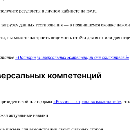
олучите результаты в личном кабинете на rsv.ru
на загрузку данных тестирования — в появившемся окошке нажм
и, вы можете настроить видимость отчёта для всех или для отд
 статье
«Паспорт универсальных компетенций для соискателей»
иверсальных компетенций
х президентской платформы
«Россия — страна возможностей»
, ч
ажал актуальные навыки
ые письма для демонстрации своих сильных сторон