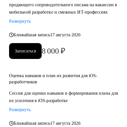
продающего сопроводительного письма на вакансии в
• Составить резюме и сопроводительное письма,
мобильной разработке и смежных ИТ-профессиях
подготовиться к собеседованию и разобрать тестовые
задания
Развернуть
• Отрепетировать собеседования в условиях максимально
Ближайшая запись
17 августа 2026
близких к реальным
• Изучить основные инструменты или углубить знания в
8 000
₽
мобильной работке под iOS
Записаться
• Разобраться с разными подходами к разработке
(монолиты, микросервисы, многомодульность)
• Разобраться, какие архитектурные подходы существуют и
Оценка навыков и план их развития для iOS-
как их применять
разработчиков
Сессия для оценки навыков и формирования плана для
Кому могу помочь:
их усиления в iOS-разработке
• Juinior и Middle мобильным разработчикам (iOS, Android)
• Любым IT-специалистам, кто хочет перейти на
Развернуть
руководящую должность
Ближайшая запись
17 августа 2026
• IT-лидам, кто недавно стал руководителем, и Project-