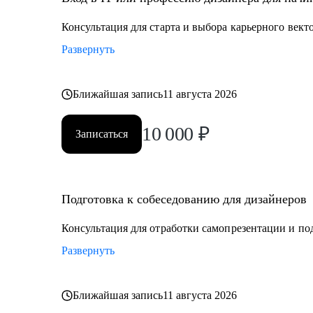
• Тем, кто хочет стать дизайнером в IT
• Тем, кто хочет войти в IT и начать строить карьеру с
Консультация для старта и выбора карьерного векто
Развернуть
Обращайся ко мне, если нужна помощь с трудоустрой
определением куда и как расти
Ближайшая запись
11 августа 2026
10 000
₽
Записаться
Подготовка к собеседованию для дизайнеров
Консультация для отработки самопрезентации и по
Развернуть
Ближайшая запись
11 августа 2026