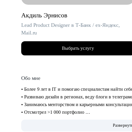
Акдиль Эрнисов
Lead Product Designer в Т-Банк / ex-Яндекс,
Mail.ru
Выбрать услугу
Обо мне
• Более 9 лет в IT и помогаю специалистам найти себ
• Развиваю дизайн в регионах, веду блоги в телеграм
• Занимаюсь менторством и карьерными консультация
• Отсмотрел >1 000 портфолио
• Изучил 300+ резюме, 100+ интервью с наймом
Развернут
• Провел более 100 консультаций