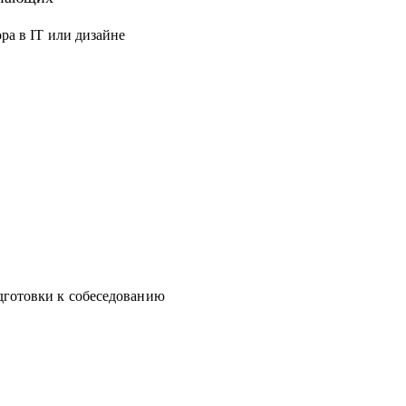
 нуля, но не знает с чего начать
ра в IT или дизайне
ством, ростом на текущем месте работы или
дготовки к собеседованию