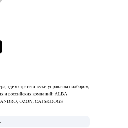
ра, где я стратегически управляла подбором,
ых и российских компаний: ALBA,
SANDRO, OZON, CATS&DOGS
чная торговля, Продажи, Логистика,
ь
алтерия и Финансы, Отели / Рестораны /