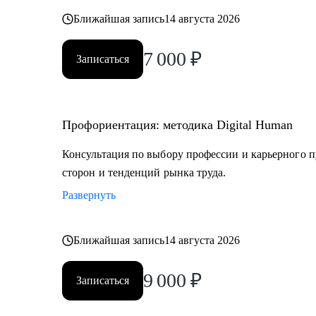
Постоянно повышаю квалификацию через тренинги 
Ближайшая запись
14 августа 2026
профориентации
7 000
₽
Записаться
Веду профильный канал, где делюсь практическими к
развития
Профориентация: методика Digital Human
Моя миссия — привести вас туда, где ваша деятельн
результат, но и личное удовлетворение, стирая грань
Консультация по выбору профессии и карьерного п
сторон и тенденций рынка труда.
Развернуть
Ближайшая запись
14 августа 2026
9 000
₽
Записаться