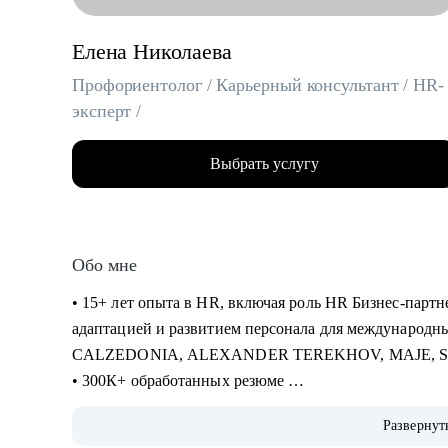
Елена Николаева
Профориентолог / Карьерный консультант / HR-
эксперт /
Выбрать услугу
Обо мне
• 15+ лет опыта в HR, включая роль HR Бизнес-партне
адаптацией и развитием персонала для международн
CALZEDONIA, ALEXANDER TEREKHOV, MAJE, 
• 300К+ обработанных резюме
• 5К+ трудоустроенных специалистов в сферах: Розни
Развернут
Закупки, Склад, E-Commerce, Производство, HR, Бухг