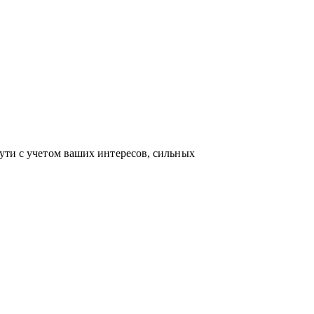
по актуальным HR-технологиям и
ейсами и аналитикой в сфере карьерного
ость приносит не только финансовый
 между «работой» и «делом по душе»
ути с учетом ваших интересов, сильных