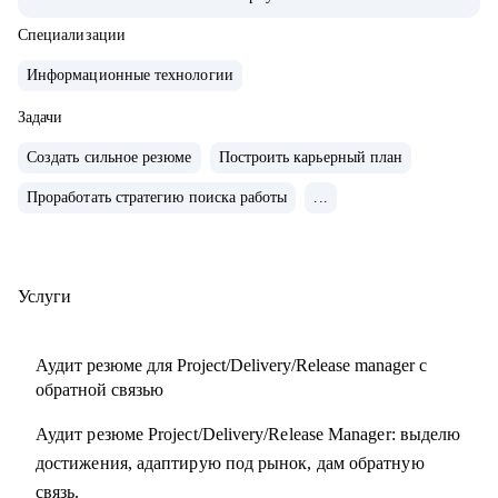
• Обучение и сертификаты:
• 2024 — ITSM. Основы управления ИТ-услугами
Специализации
• 2023 — «Поколение Python: курс для продвинутых»
Информационные технологии
• 2022 — «Поколение Python: курс для начинающих»
• 2021 — Kanban System Design, Professional Scrum Master
Задачи
Создать сильное резюме
Построить карьерный план
С чем помогу:
Проработать стратегию поиска работы
...
• Аудит резюме для Project / Delivery / Release Manager
• Карьерный трек и цель
• Подготовка к собеседованиям
• Переход в управление из разработки / аналитики /
Услуги
тестирования
Аудит резюме для Project/Delivery/Release manager с
Кому могу помочь:
обратной связью
• Project / Delivery / Release менеджерам, которые хотят
Аудит резюме Project/Delivery/Release Manager: выделю
усилить резюме, поднять отклики и двигаться к более
достижения, адаптирую под рынок, дам обратную
сильным компаниям.
связь.
• Системным и продуктовым аналитикам, разработчикам и