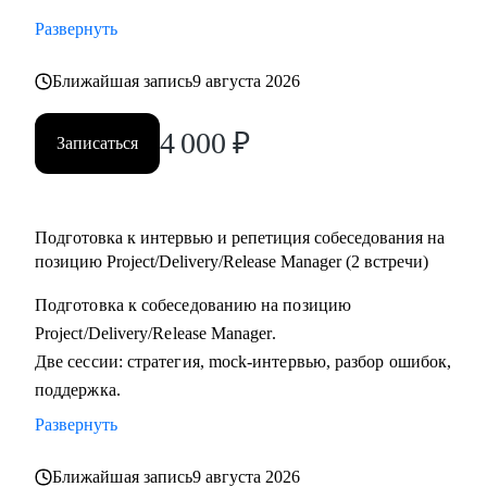
тестировщикам, которые планируют переход в управление
Развернуть
проектами или релизами.
• Тимлидам и начинающим менеджерам, которым нужен
Ближайшая запись
9 августа 2026
внешний взгляд на резюме, карьерный трек и точки роста.
4 000
₽
• IT-специалистам, которые хотят системно подойти к
Записаться
карьере, а не просто “стрелять откликами” в разные
стороны.
Подготовка к интервью и репетиция собеседования на
позицию Project/Delivery/Release Manager (2 встречи)
Подготовка к собеседованию на позицию
Project/Delivery/Release Manager.
Две сессии: стратегия, mock-интервью, разбор ошибок,
поддержка.
Развернуть
Ближайшая запись
9 августа 2026