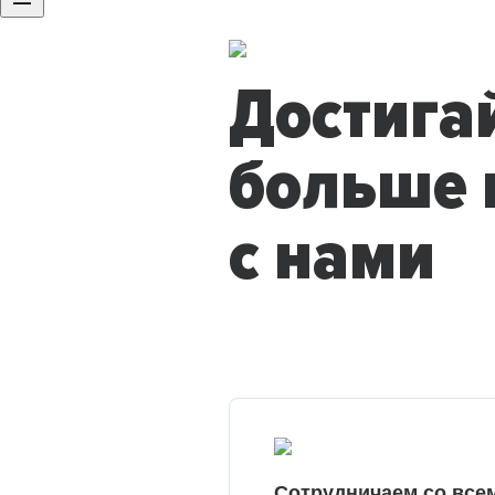
Достига
больше 
с нами
Сотрудничаем со все