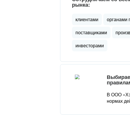
рынка:
клиентами
органами 
поставщиками
произ
инвесторами
Выбирае
правила
В ООО «Хэ
нормах де