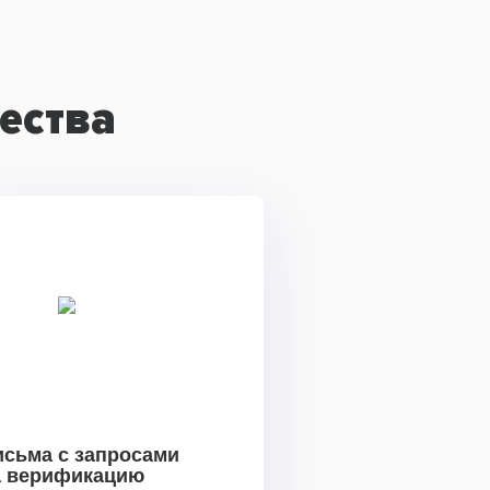
ества
исьма с запросами
а верификацию