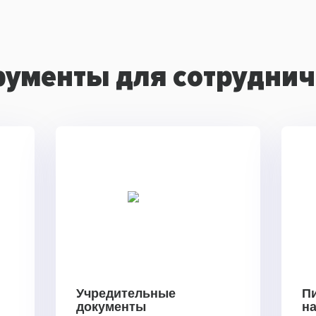
рументы для сотруднич
Учредительные
П
документы
н