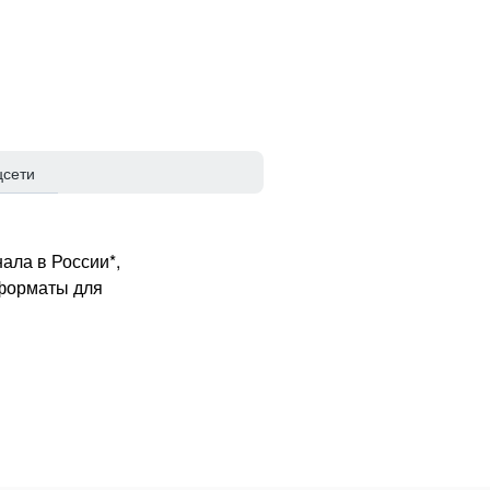
цсети
ала в России*,
 форматы для