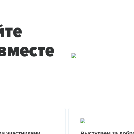
йте
вместе
ми участниками
Выступаем за добр