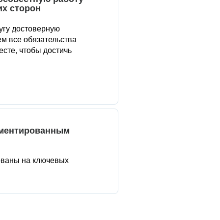
их сторон
угу достоверную
м все обязательства
сте, чтобы достичь
аментированным
ованы на ключевых