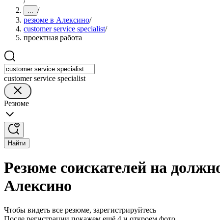
/
/
...
резюме в Алексино
/
customer service specialist
/
проектная работа
customer service specialist
Резюме
Найти
Резюме соискателей на должнос
Алексино
Чтобы видеть все резюме, зарегистрируйтесь
После регистрации покажем ещё 4 и откроем фото