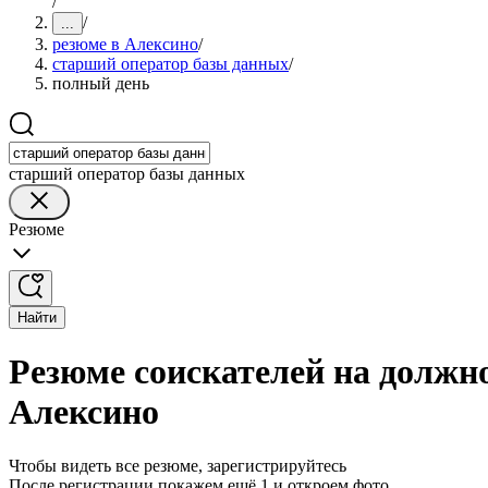
/
/
...
резюме в Алексино
/
старший оператор базы данных
/
полный день
старший оператор базы данных
Резюме
Найти
Резюме соискателей на должн
Алексино
Чтобы видеть все резюме, зарегистрируйтесь
После регистрации покажем ещё 1 и откроем фото