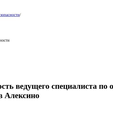
езопасности
/
ности
ость ведущего специалиста по
в Алексино