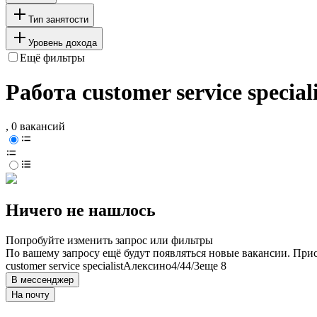
Тип занятости
Уровень дохода
Ещё фильтры
Работа customer service speci
, 0 вакансий
Ничего не нашлось
Попробуйте изменить запрос или фильтры
По вашему запросу ещё будут появляться новые вакансии. При
customer service specialist
Алексино
4/4
4/3
еще 8
В мессенджер
На почту