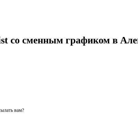
alist со сменным графиком в Ал
сылать вам?