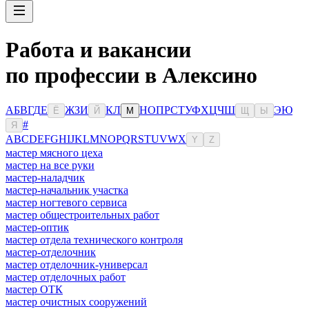
Работа и вакансии
по профессии в Алексино
А
Б
В
Г
Д
Е
Ж
З
И
К
Л
Н
О
П
Р
С
Т
У
Ф
Х
Ц
Ч
Ш
Э
Ю
Ё
Й
М
Щ
Ы
#
Я
A
B
C
D
E
F
G
H
I
J
K
L
M
N
O
P
Q
R
S
T
U
V
W
X
Y
Z
мастер мясного цеха
мастер на все руки
мастер-наладчик
мастер-начальник участка
мастер ногтевого сервиса
мастер общестроительных работ
мастер-оптик
мастер отдела технического контроля
мастер-отделочник
мастер отделочник-универсал
мастер отделочных работ
мастер ОТК
мастер очистных сооружений