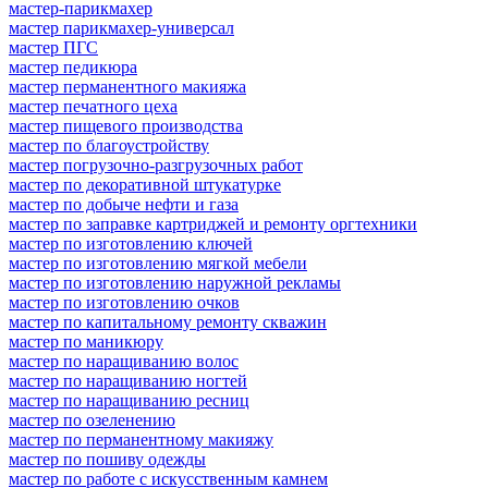
мастер-парикмахер
мастер парикмахер-универсал
мастер ПГС
мастер педикюра
мастер перманентного макияжа
мастер печатного цеха
мастер пищевого производства
мастер по благоустройству
мастер погрузочно-разгрузочных работ
мастер по декоративной штукатурке
мастер по добыче нефти и газа
мастер по заправке картриджей и ремонту оргтехники
мастер по изготовлению ключей
мастер по изготовлению мягкой мебели
мастер по изготовлению наружной рекламы
мастер по изготовлению очков
мастер по капитальному ремонту скважин
мастер по маникюру
мастер по наращиванию волос
мастер по наращиванию ногтей
мастер по наращиванию ресниц
мастер по озеленению
мастер по перманентному макияжу
мастер по пошиву одежды
мастер по работе с искусственным камнем