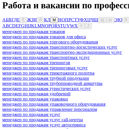
Работа и вакансии по професс
А
Б
В
Г
Д
Е
Ж
З
И
К
Л
Н
О
П
Р
С
Т
У
Ф
Х
Ц
Ч
Ш
Э
Ю
Ё
Й
М
Щ
Ы
Я
A
B
C
D
E
F
G
H
I
J
K
L
M
N
O
P
Q
R
S
T
U
V
W
X
Y
Z
менеджер по продажам товаров
менеджер по продажам товаров для офиса
менеджер по продажам торгового оборудования
менеджер по продажам транспортно-логистических услуг
менеджер по продажам транспортно-экспедиционных услуг
менеджер по продажам транспортных услуг
менеджер по продажам тренингов
менеджер по продажам тренинговых услуг
менеджер по продажам трикотажного полотна
менеджер по продажам трубной продукции
менеджер по продажам трубопроводной арматуры
менеджер по продажам туристических услуг
менеджер по продажам удобрений
менеджер по продажам упаковки
менеджер по продажам упаковочного оборудования
менеджер по продажам управление персоналом
менеджер по продажам услуг
менеджер по продажам услуг call-центра
менеджер по продажам услуг автосервиса