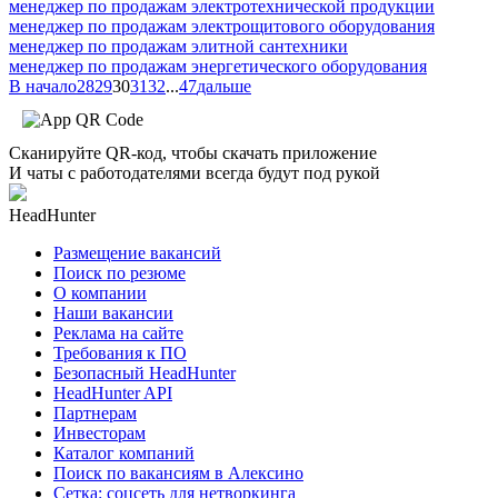
менеджер по продажам электротехнической продукции
менеджер по продажам электрощитового оборудования
менеджер по продажам элитной сантехники
менеджер по продажам энергетического оборудования
В начало
28
29
30
31
32
...
47
дальше
Сканируйте QR-код, чтобы скачать приложение
И чаты с работодателями всегда будут под рукой
HeadHunter
Размещение вакансий
Поиск по резюме
О компании
Наши вакансии
Реклама на сайте
Требования к ПО
Безопасный HeadHunter
HeadHunter API
Партнерам
Инвесторам
Каталог компаний
Поиск по вакансиям в Алексино
Сетка: соцсеть для нетворкинга