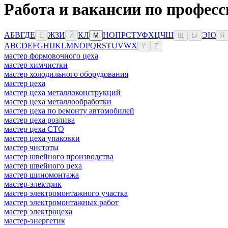
Работа и вакансии по професс
А
Б
В
Г
Д
Е
Ж
З
И
К
Л
Н
О
П
Р
С
Т
У
Ф
Х
Ц
Ч
Ш
Э
Ю
Ё
Й
М
Щ
Ы
Я
A
B
C
D
E
F
G
H
I
J
K
L
M
N
O
P
Q
R
S
T
U
V
W
X
Y
Z
мастер формовочного цеха
мастер химчистки
мастер холодильного оборудования
мастер цеха
мастер цеха металлоконструкций
мастер цеха металлообработки
мастер цеха по ремонту автомобилей
мастер цеха розлива
мастер цеха СТО
мастер цеха упаковки
мастер чистоты
мастер швейного производства
мастер швейного цеха
мастер шиномонтажа
мастер-электрик
мастер электромонтажного участка
мастер электромонтажных работ
мастер электроцеха
мастер-энергетик