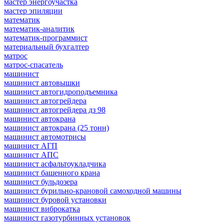
мастер энергоучастка
мастер эпиляции
математик
математик-аналитик
математик-программист
материальный бухгалтер
матрос
матрос-спасатель
машинист
машинист автовышки
машинист автогидроподъемника
машинист автогрейдера
машинист автогрейдера дз 98
машинист автокрана
машинист автокрана (25 тонн)
машинист автомотрисы
машинист АГП
машинист АПС
машинист асфальтоукладчика
машинист башенного крана
машинист бульдозера
машинист бурильно-крановой самоходной машины
машинист буровой установки
машинист виброкатка
машинист газотурбинных установок