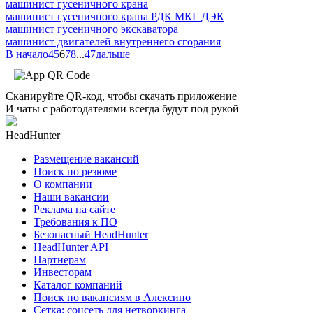
машинист гусеничного крана
машинист гусеничного крана РДК МКГ ДЭК
машинист гусеничного экскаватора
машинист двигателей внутреннего сгорания
В начало
4
5
6
7
8
...
47
дальше
Сканируйте QR-код, чтобы скачать приложение
И чаты с работодателями всегда будут под рукой
HeadHunter
Размещение вакансий
Поиск по резюме
О компании
Наши вакансии
Реклама на сайте
Требования к ПО
Безопасный HeadHunter
HeadHunter API
Партнерам
Инвесторам
Каталог компаний
Поиск по вакансиям в Алексино
Сетка: соцсеть для нетворкинга