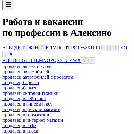
Работа и вакансии
по профессии в Алексино
А
Б
В
Г
Д
Е
Ж
З
И
К
Л
М
Н
О
Р
С
Т
У
Ф
Х
Ц
Ч
Ш
Э
Ю
Ё
Й
П
Щ
Ы
#
Я
A
B
C
D
E
F
G
H
I
J
K
L
M
N
O
P
Q
R
S
T
U
V
W
X
Y
Z
продавец автозапчастей
продавец автомобилей
продавец автомобилей с пробегом
продавец-бариста
продавец-бармен
продавец бытовой техники
продавец в вейп шоп
продавец в гипермаркет
продавец в детский магазин
продавец в зоомагазин
продавец в интернет-магазин
продавец в кафе
продавец в киоск