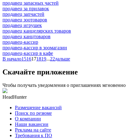
продавец запасных частей
продавец за прилавок
продавец запчастей
продавец зоотоваров
продавец игрушек
продавец канцелярских товаров
продавец канцтоваров
продавец-кассир
продавец-кассир в зоомагазин
продавец-кассир в кафе
В начало
15
16
17
18
19
...
22
дальше
Скачайте приложение
Чтобы получать уведомления о приглашениях мгновенно
HeadHunter
Размещение вакансий
Поиск по резюме
О компании
Наши вакансии
Реклама на сайте
Требования к ПО