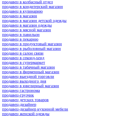
продавец в колбасный отдел
продавец в кондитерский магазин
продавец в кулинарию
продавец в магазин
продавец в магазин детской одежды
продавец в магазин одежды
продавец в мясной магазин
продавец в павильон
продавец в пекарню
продавец в продуктовый магазин
продавец в рыболовный магазин
продавец в салон связи
продавец в секонд-хенд
продавец в супермаркет
продавец в табачный магазин
продавец в фирменный магазин
продавец выездной торговли
продавец выходного дня
продавец в ювелирный магазин
продавец гастронома
продавец-грузчик
продавец детских товаров
продавец-дизайнер
продавец-дизайнер кухонной мебели
продавец женской одежды