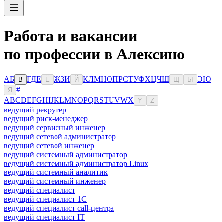
Работа и вакансии
по профессии в Алексино
А
Б
Г
Д
Е
Ж
З
И
К
Л
М
Н
О
П
Р
С
Т
У
Ф
Х
Ц
Ч
Ш
Э
Ю
В
Ё
Й
Щ
Ы
#
Я
A
B
C
D
E
F
G
H
I
J
K
L
M
N
O
P
Q
R
S
T
U
V
W
X
Y
Z
ведущий рекрутер
ведущий риск-менеджер
ведущий сервисный инженер
ведущий сетевой администратор
ведущий сетевой инженер
ведущий системный администратор
ведущий системный администратор Linux
ведущий системный аналитик
ведущий системный инженер
ведущий специалист
ведущий специалист 1С
ведущий специалист call-центра
ведущий специалист IT