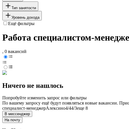
Тип занятости
Уровень дохода
Ещё фильтры
Работа специалистом-менедж
, 0 вакансий
Ничего не нашлось
Попробуйте изменить запрос или фильтры
По вашему запросу ещё будут появляться новые вакансии. При
специалист-менеджер
Алексино
4/4
4/3
еще 8
В мессенджер
На почту