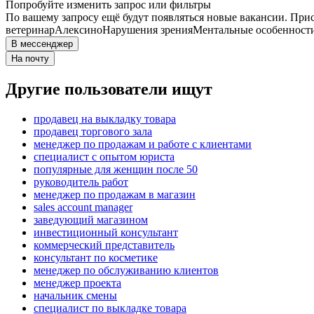
Попробуйте изменить запрос или фильтры
По вашему запросу ещё будут появляться новые вакансии. При
ветеринар
Алексино
Нарушения зрения
Ментальные особенност
В мессенджер
На почту
Другие пользователи ищут
продавец на выкладку товара
продавец торгового зала
менеджер по продажам и работе с клиентами
специалист с опытом юриста
популярные для женщин после 50
руководитель работ
менеджер по продажам в магазин
sales account manager
заведующий магазином
инвестиционный консультант
коммерческий представитель
консультант по косметике
менеджер по обслуживанию клиентов
менеджер проекта
начальник смены
специалист по выкладке товара