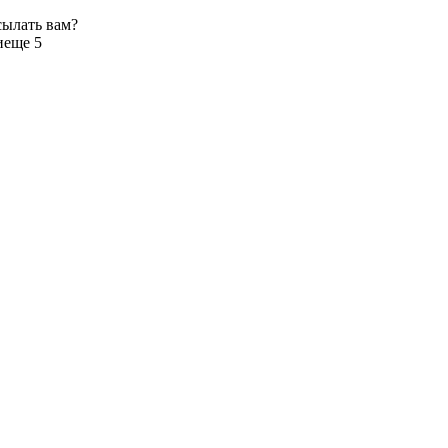
сылать вам?
и
еще 5