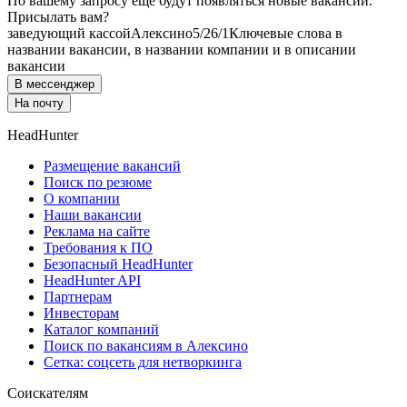
По вашему запросу ещё будут появляться новые вакансии.
Присылать вам?
заведующий кассой
Алексино
5/2
6/1
Ключевые слова в
названии вакансии, в названии компании и в описании
вакансии
В мессенджер
На почту
HeadHunter
Размещение вакансий
Поиск по резюме
О компании
Наши вакансии
Реклама на сайте
Требования к ПО
Безопасный HeadHunter
HeadHunter API
Партнерам
Инвесторам
Каталог компаний
Поиск по вакансиям в Алексино
Сетка: соцсеть для нетворкинга
Соискателям