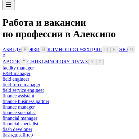
Работа и вакансии
по профессии в Алексино
А
Б
В
Г
Д
Е
Ж
З
И
К
Л
М
Н
О
П
Р
С
Т
У
Ф
Х
Ц
Ч
Ш
Э
Ю
Ё
Й
Щ
Ы
Я
#
A
B
C
D
E
G
H
I
J
K
L
M
N
O
P
Q
R
S
T
U
V
W
X
F
Y
Z
facility manager
F&B manager
field engineer
field force manager
field service engineer
finance assistant
finance business partner
finance manager
finance specialist
financial manager
financial specialist
flash developer
flash-дизайнер