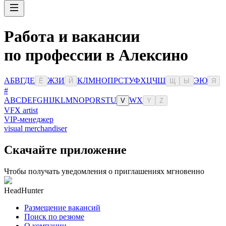
Работа и вакансии
по профессии в Алексино
А
Б
В
Г
Д
Е
Ж
З
И
К
Л
М
Н
О
П
Р
С
Т
У
Ф
Х
Ц
Ч
Ш
Э
Ю
Ё
Й
Щ
Ы
Я
#
A
B
C
D
E
F
G
H
I
J
K
L
M
N
O
P
Q
R
S
T
U
W
X
V
Y
Z
VFX artist
VIP-менеджер
visual merchandiser
Скачайте приложение
Чтобы получать уведомления о приглашениях мгновенно
HeadHunter
Размещение вакансий
Поиск по резюме
О компании