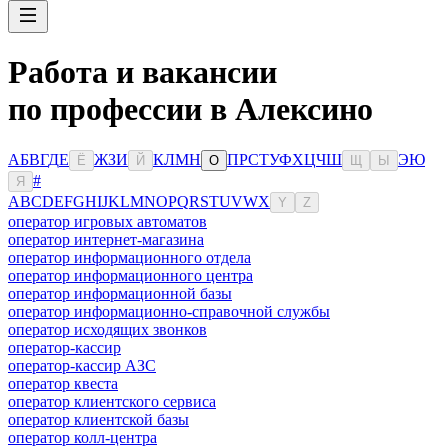
Работа и вакансии
по профессии в Алексино
А
Б
В
Г
Д
Е
Ж
З
И
К
Л
М
Н
П
Р
С
Т
У
Ф
Х
Ц
Ч
Ш
Э
Ю
Ё
Й
О
Щ
Ы
#
Я
A
B
C
D
E
F
G
H
I
J
K
L
M
N
O
P
Q
R
S
T
U
V
W
X
Y
Z
оператор игровых автоматов
оператор интернет-магазина
оператор информационного отдела
оператор информационного центра
оператор информационной базы
оператор информационно-справочной службы
оператор исходящих звонков
оператор-кассир
оператор-кассир АЗС
оператор квеста
оператор клиентского сервиса
оператор клиентской базы
оператор колл-центра