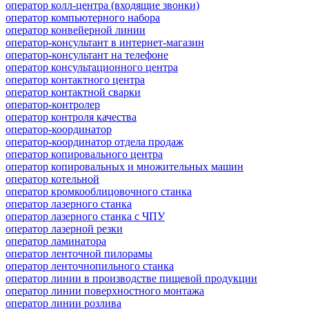
оператор колл-центра (входящие звонки)
оператор компьютерного набора
оператор конвейерной линии
оператор-консультант в интернет-магазин
оператор-консультант на телефоне
оператор консультационного центра
оператор контактного центра
оператор контактной сварки
оператор-контролер
оператор контроля качества
оператор-координатор
оператор-координатор отдела продаж
оператор копировального центра
оператор копировальных и множительных машин
оператор котельной
оператор кромкооблицовочного станка
оператор лазерного станка
оператор лазерного станка с ЧПУ
оператор лазерной резки
оператор ламинатора
оператор ленточной пилорамы
оператор ленточнопильного станка
оператор линии в производстве пищевой продукции
оператор линии поверхностного монтажа
оператор линии розлива