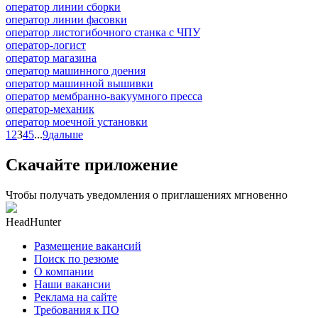
оператор линии сборки
оператор линии фасовки
оператор листогибочного станка с ЧПУ
оператор-логист
оператор магазина
оператор машинного доения
оператор машинной вышивки
оператор мембранно-вакуумного пресса
оператор-механик
оператор моечной установки
1
2
3
4
5
...
9
дальше
Скачайте приложение
Чтобы получать уведомления о приглашениях мгновенно
HeadHunter
Размещение вакансий
Поиск по резюме
О компании
Наши вакансии
Реклама на сайте
Требования к ПО