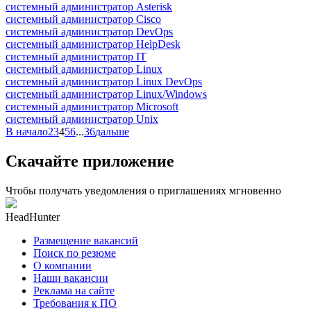
системный администратор Asterisk
системный администратор Cisco
системный администратор DevOps
системный администратор HelpDesk
системный администратор IT
системный администратор Linux
системный администратор Linux DevOps
системный администратор Linux/Windows
системный администратор Microsoft
системный администратор Unix
В начало
2
3
4
5
6
...
36
дальше
Скачайте приложение
Чтобы получать уведомления о приглашениях мгновенно
HeadHunter
Размещение вакансий
Поиск по резюме
О компании
Наши вакансии
Реклама на сайте
Требования к ПО