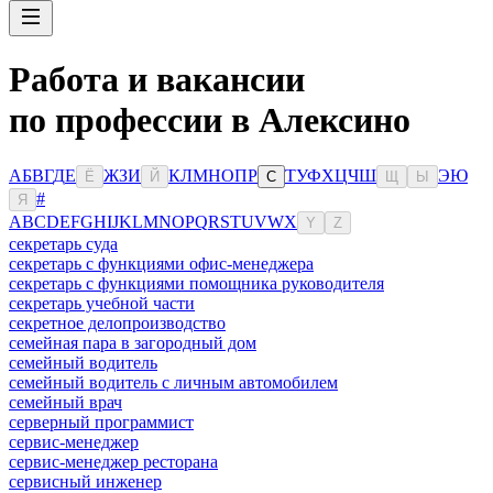
Работа и вакансии
по профессии в Алексино
А
Б
В
Г
Д
Е
Ж
З
И
К
Л
М
Н
О
П
Р
Т
У
Ф
Х
Ц
Ч
Ш
Э
Ю
Ё
Й
С
Щ
Ы
#
Я
A
B
C
D
E
F
G
H
I
J
K
L
M
N
O
P
Q
R
S
T
U
V
W
X
Y
Z
секретарь суда
секретарь с функциями офис-менеджера
секретарь с функциями помощника руководителя
секретарь учебной части
секретное делопроизводство
семейная пара в загородный дом
семейный водитель
семейный водитель с личным автомобилем
семейный врач
серверный программист
сервис-менеджер
сервис-менеджер ресторана
сервисный инженер